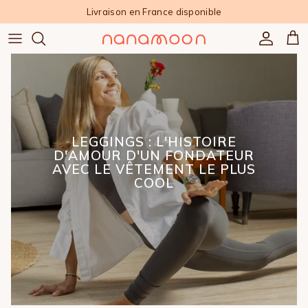
Aller au contenu
Livraison en France disponible
Compte
Pan
LEGGINGS : L'HISTOIRE
D'AMOUR D'UN FONDATEUR
AVEC LE VÊTEMENT LE PLUS
COOL